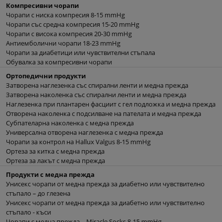
Компресивни чорапи
Чорапи с ниска компресия 8-15 mmHg
Чорапи със средна компресия 15-20 mmHg
Чорапи с висока компресия 20-30 mmHg
Антиемболични чорапи 18-23 mmHg
Чорапи за диабетици или чувствителни стъпала
Обувалка за компресивни чорапи
Ортопедични продукти
Затворена наглезенка със спирални ленти и медна прежда
Затворена наколенка със спирални ленти и медна прежда
Наглезенка при плантарен фасциит с гел подложка и медна прежда
Отворена наколенка с подсилване на пателата и медна прежда
Субпателарна наколенка с медна прежда
Универсална отворена наглезенка с медна прежда
Чорапи за контрол на Hallux Valgus 8-15 mmHg
Ортеза за китка с медна прежда
Ортеза за лакът с медна прежда
Продукти с медна прежда
Унисекс чорапи от медна прежда за диабетно или чувствително
стъпало – до глезена
Унисекс чорапи от медна прежда за диабетно или чувствително
стъпало - къси
Чорапи с медна прежда – Miracle Socks 8-15 mmHg