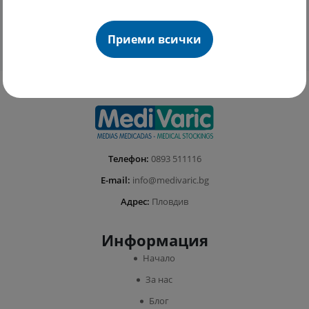
Сигурно плащане
Лесно връщане
100% сигурност при онлайн
Лесни условия за връщане на
плащане
закупена стока
Приеми всички
Телефон:
0893 511116
E-mail:
info@medivaric.bg
Адрес:
Пловдив
Информация
Начало
За нас
Блог