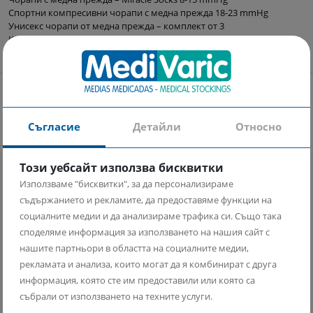
Спортни компресивни чорапи с медна прежда 18-23 mmHg
Унисекс чорапи от медна прежда – комплект от 3
Клин за бременни с медна прежда
Следоперативен сутиен с медна прежда
Следоперативна лента за стабилизиране на бюста
Спортни чорапи
Спортни компресивни чорапи с медна прежда 18-23 mmHg
Спортни компресивни чорапи без ходило/гети 18-23 mmHg
Чорапи с медна прежда – Miracle Socks 8-15 mmHg
Съгласие
Детайли
Относно
Унисекс чорапи от медна прежда – комплект от 3
Този уебсайт използва бисквитки
Използваме "бисквитки", за да персонализираме
съдържанието и рекламите, да предоставяме функции на
социалните медии и да анализираме трафика си. Също така
Безплатна доставка
Информация
споделяме информация за използването на нашия сайт с
Безплатна доставка при
На разположение сме всеки
нашите партньори в областта на социалните медии,
поръчка над 100 лв
ден от 9 до 17ч
рекламата и анализа, които могат да я комбинират с друга
информация, която сте им предоставили или която са
събрали от използването на техните услуги.