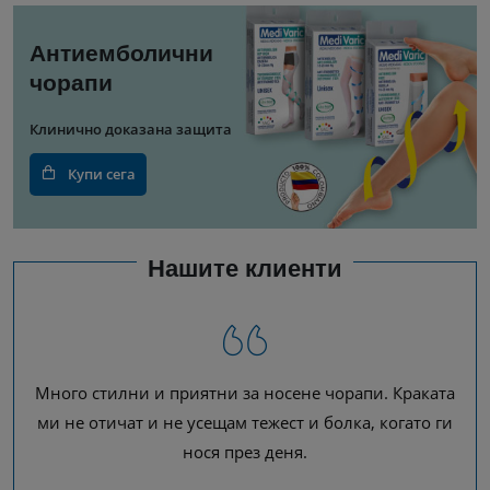
Антиемболични
чорапи
Клинично доказана защита
Купи сега
Нашите клиенти
Много стилни и приятни за носене чорапи. Краката
В
ми не отичат и не усещам тежест и болка, когато ги
нося през деня.