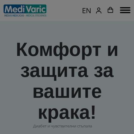
EN
Комфорт и
защита за
вашите
крака!
Диабет и чувствителни стъпала