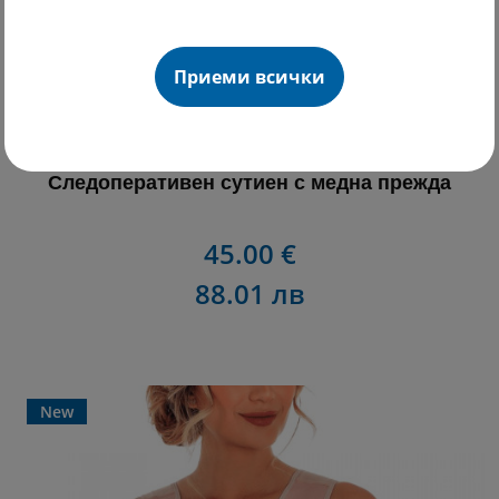
Приеми всички
Следоперативен сутиен с медна прежда
45.00 €
88.01 лв
New