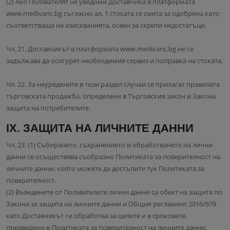
(2) Ако Ползвателят не уведоми Доставчика в платформата
www.medivaric.bg съгласно ал. 1 стоката се смята за одобрена като
съответстваща на изискванията, освен за скрити недостатъци.
Чл. 21. Доставчикът в платформата www.medivaric.bg не се
задължава да осигурят необходимия сервиз и поправка на стоката.
Чл. 22. За неуредените в този раздел случаи се прилагат правилата
търговската продажба, определени в Търговския закон и Закона
защита на потребителите.
IX. ЗАЩИТА НА ЛИЧНИТЕ ДАННИ
Чл. 23. (1) Събирането, съхранението и обработването на лични
данни се осъществява съобразно Политиката за поверителност на
личните данни, която можете да достъпите тук Политиката за
поверителност.
(2) Въведените от Ползвателите лични данни са обект на защита по
Закона за защита на личните данни и Общия регламент 2016/679
като Доставчикът ги обработва за целите и в сроковете,
предвидени в Политиката за поверителност на личните данни.