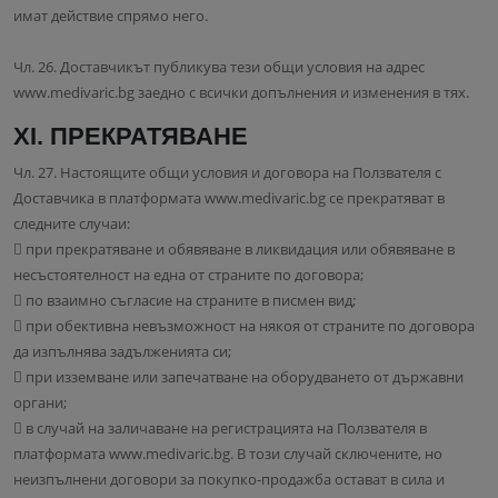
имат действие спрямо него.
Чл. 26. Доставчикът публикува тези общи условия на адрес
www.medivaric.bg заедно с всички допълнения и изменения в тях.
XI. ПРЕКРАТЯВАНЕ
Чл. 27. Настоящите общи условия и договора на Ползвателя с
Доставчика в платформата www.medivaric.bg се прекратяват в
следните случаи:
 при прекратяване и обявяване в ликвидация или обявяване в
несъстоятелност на една от страните по договора;
 по взаимно съгласие на страните в писмен вид;
 при обективна невъзможност на някоя от страните по договора
да изпълнява задълженията си;
 при изземване или запечатване на оборудването от държавни
органи;
 в случай на заличаване на регистрацията на Ползвателя в
платформата www.medivaric.bg. В този случай сключените, но
неизпълнени договори за покупко-продажба остават в сила и