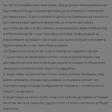
Чл. 16. (1) Потребителят има право, без да дължи обезщетение или
неустойка и без да посочва причина, да се откаже от сключения
договор в срок 14 дни, считано от датата на приемане на стоката от
Доставчика чрез единния формуляр за отказ от договора,
достъпен на сайта на Доставчика в платформата www.medivaric.bg
и в Приложение № 1 към тези общи условия. Информация за
упражняване на правото на отказ е достъпна в общите условия в
Приложение № 2 към тези общи условия.
(2) Правото на отказ по ал. 1 не се прилага в следните случаи:
1. за доставка на запечатани стоки, които са разпечатани след
доставката им и не могат да бъдат върнати поради съображения,
свързани с хигиената или защита на здравето;
2. за доставка на запечатани стоки, които са били пробвани след
разпечатването, поради нарушаване на първоначалният им
търговски вид и поради съображения свързани с хигиената или
защита на здравето.
3. за доставка на стоки, които след като са били доставени и поради
естество им са се смесили с други стоки, от които не могат да бъдат
отделени;