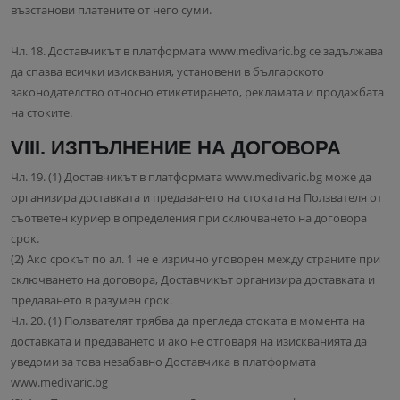
възстанови платените от него суми.
Чл. 18. Доставчикът в платформата www.medivaric.bg се задължава
да спазва всички изисквания, установени в българското
законодателство относно етикетирането, рекламата и продажбата
на стоките.
VIII. ИЗПЪЛНЕНИЕ НА ДОГОВОРА
Чл. 19. (1) Доставчикът в платформата www.medivaric.bg може да
организира доставката и предаването на стоката на Ползвателя от
съответен куриер в определения при сключването на договора
срок.
(2) Ако срокът по ал. 1 не е изрично уговорен между страните при
сключването на договора, Доставчикът организира доставката и
предаването в разумен срок.
Чл. 20. (1) Ползвателят трябва да прегледа стоката в момента на
доставката и предаването и ако не отговаря на изискванията да
уведоми за това незабавно Доставчика в платформата
www.medivaric.bg