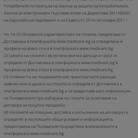
Потребители по смисъла на Закона за защита на потребителите,
Закона за електронната търговия и/или на Директива 2011/83/ЕО
на Европейския парламент и на Съвета от 25-ти октомври 2011 г.
Чл. 14. (1) Основните характеристики на стоките, предлагани от
Доставчика в платформата www.medivaric.bg са определени в
профила на всяка стока в платформата www.medivaric.bg
(2) Цената на стоките с включени всички данъци и такси се
определя от Доставчика в платформата www.medivaric.bg в
профила на всяка стока в платформата www.medivaric.bg
(3) Стойността на пощенските или транспортните разходи,
невключени в цената на стоките се определя от Доставчика в
платформата www.medivaric.bg и се предоставя като информация
на Ползвателите при избиране на стоките за сключване на
договора за покупко-продажба;
(4) Начините на плащане, доставка и изпълнение на договора се
определят в настоящите общи условия и информацията,
предоставена на Ползвателя посредством в механизмите в
платформата www.medivaric.bg