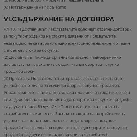
(5) Избор на способ и момент за плащане на цената.
(6) Потвърждение на поръчката;
VI.СЪДЪРЖАНИЕ НА ДОГОВОРА
Чл. 10. (1) Доставчикът и Ползвателите сключват отделни договори
за покупко-продажба на стоките, заявени от Ползвателите,
независимо че са избрани с едно електронно изявление и от един
списък със стоки за покупка.
(2) Доставчикът може да организира заедно и едновременно
доставката на поръчаните с отделните договори за покупко-
продажба стоки.
(3) Правата на Ползвателите във връзка с доставените стоки се
упражняват отделно за всеки договор за покупко-продажба.
Упражняването на права във връзка с доставена стока не засяга и
няма действие по отношение на договорите за покупко-продажба
на другите стоки. В случай че Ползвателят има качеството на
потребител по смисъла на Закона за защита на потребителите,
упражняването на право на отказ от договора за покупко-
продажба на определена стока не засяга договорите за покупко-
продажба на другите стоки, доставени на потребителя.