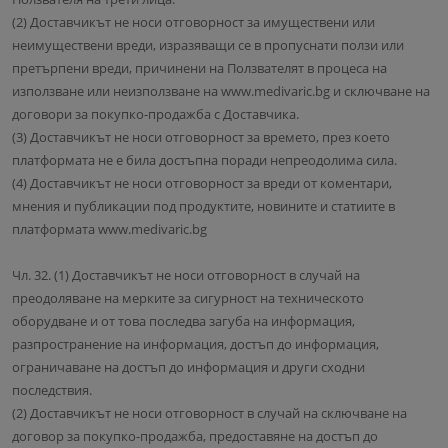
(2) Доставчикът не носи отговорност за имуществени или
неимуществени вреди, изразяващи се в пропуснати ползи или
претърпени вреди, причинени на Ползвателят в процеса на
използване или неизползване на www.medivaric.bg и сключване на
договори за покупко-продажба с Доставчика.
(3) Доставчикът не носи отговорност за времето, през което
платформата не е била достъпна поради непреодолима сила.
(4) Доставчикът не носи отговорност за вреди от коментари,
мнения и публикации под продуктите, новините и статиите в
платформата www.medivaric.bg
Чл. 32. (1) Доставчикът не носи отговорност в случай на
преодоляване на мерките за сигурност на техническото
оборудване и от това последва загуба на информация,
разпространение на информация, достъп до информация,
ограничаване на достъп до информация и други сходни
последствия.
(2) Доставчикът не носи отговорност в случай на сключване на
договор за покупко-продажба, предоставяне на достъп до