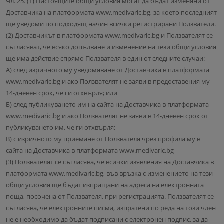
Чл. 25. (1) Настоящите общи условия могат да бъдат изменяни от
Доставчика на платформата www.medivaric.bg, за което последният
ще уведоми по подходящ начин всички регистрирани Ползватели.
(2) Доставчикът в платформата www.medivaric.bg и Ползвателят се
съгласяват, че всяко допълване и изменение на тези общи условия
ще има действие спрямо Ползвателя в един от следните случаи:
А) след изричното му уведомяване от Доставчика в платформата
www.medivaric.bg и ако Ползвателят не заяви в предоставения му
14-дневен срок, че ги отхвърля; или
Б) след публикуването им на сайта на Доставчика в платформата
www.medivaric.bg и ако Ползвателят не заяви в 14-дневен срок от
публикуването им, че ги отхвърля;
В) с изричното му приемане от Ползвателя чрез профила му в
сайта на Доставчика в платформата www.medivaric.bg
(3) Ползвателят се съгласява, че всички изявления на Доставчика в
платформата www.medivaric.bg, във връзка с изменението на тези
общи условия ще бъдат изпращани на адреса на електронната
поща, посочена от Ползвателя, при регистрацията. Ползвателят се
съгласява, че електронните писма, изпратени по реда на този член
не е необходимо да бъдат подписани с електронен подпис, за да