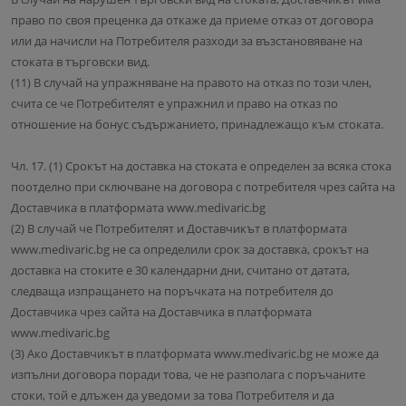
право по своя преценка да откаже да приеме отказ от договора
или да начисли на Потребителя разходи за възстановяване на
стоката в търговски вид.
(11) В случай на упражняване на правото на отказ по този член,
счита се че Потребителят е упражнил и право на отказ по
отношение на бонус съдържанието, принадлежащо към стоката.
Чл. 17. (1) Срокът на доставка на стоката е определен за всяка стока
поотделно при сключване на договора с потребителя чрез сайта на
Доставчика в платформата www.medivaric.bg
(2) В случай че Потребителят и Доставчикът в платформата
www.medivaric.bg не са определили срок за доставка, срокът на
доставка на стоките е 30 календарни дни, считано от датата,
следваща изпращането на поръчката на потребителя до
Доставчика чрез сайта на Доставчика в платформата
www.medivaric.bg
(3) Ако Доставчикът в платформата www.medivaric.bg не може да
изпълни договора поради това, че не разполага с поръчаните
стоки, той е длъжен да уведоми за това Потребителя и да