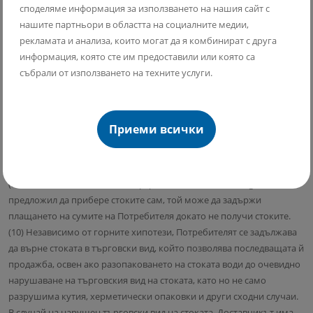
сметка връщането на стоките. Доставчикът няма задължение да
споделяме информация за използването на нашия сайт с
възстанови допълнителните разходи за доставка на стоките, когато
нашите партньори в областта на социалните медии,
потребителят изрично е избрал начин на доставяне на стоките.
рекламата и анализа, които могат да я комбинират с друга
(6) Потребителят се задължава да съхранява получените
информация, която сте им предоставили или която са
Доставчика в платформата стоки и да осигури запазването на
събрали от използването на техните услуги.
тяхното качество и безопасност по време на срока по ал. 1.
(7) Потребителят може да упражни правото си на отказ от
договора с Доставчика като отправи писмено изявление до
Приеми всички
Доставчика чрез стандартния формуляр за отказ от договора,
достъпен на адрес ОБЩИ УСЛОВИЯ в платформата
www.medivaric.bg и в Приложение № 1 към тези общи условия.
(8) Когато доставчикът в платформата www.medivaric.bg не е
предложил да прибере стоките сам, той може да задържи
плащането на сумите на Потребителя докато не получи стоките.
(10) Независимо от горните хипотези, Потребителят се задължава
да върне стоката в търговски вид, който позволява последващата й
продажба, освен ако разопаковането на стоката води до очевидно
нарушаване на търговския вид на стоката, като но не само
разрушима кутия, херметически опаковки и други сходни случаи.
В случай на нарушен търговски вид на стоката, Доставчикът има