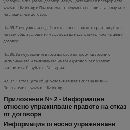
уговорки в специален договор между Доставчика в платформата
www.medivaric.bg и Ползвателя, с предимство се прилагат клаузите
на специалния договор.
Чл. 35. Евентуалната недействителност на някоя от разпоредбите
на тези общи условия няма да води до недействителност на целия
договор.
Чл. 36. За неуредените в този договор въпроси, свързани с
изпълнението и тълкуването на този договор, се прилагат
законите на Република България.
Чл. 37. Настоящите общи условия влизат в сила за всички
Ползватели на www.medivaric.bg.
Приложение № 2 - Информация
относно упражняване правото на отказ
от договора
Информация относно упражняване