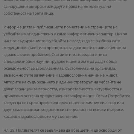
са нарушени авторски или други права на интелектуална
собственост на трети лица.
Информацията и публикациите поместени на страниците на
уебсайта имат единствено и само информативен характер. Никоя
част от съдържанието в уебсайта не следва да се разбира като
медицински съвет или препоръка за диагностика или лечение на
здравословни проблеми. Статиите и материалите не са
специализирани научни трудове и целта им е да дадат обща
осведоменост за заболяванията, състоянията на организма,
възможностите за лечение и здравословния начин на живот.
Авторите на съдържанието и администраторът на уебсайта не
дават гаранции за верността, изчерпателността, актуалността и
приложимостта на предоставената информация. Всеки Потребител
следва да потърси професионален съвет от личния си лекар или
друг квалифициран медицински специалист по всички въпроси,
касаещи здравословното му състояние.
Чл. 29. Ползвателят се задължава да обезщети и да освободи от