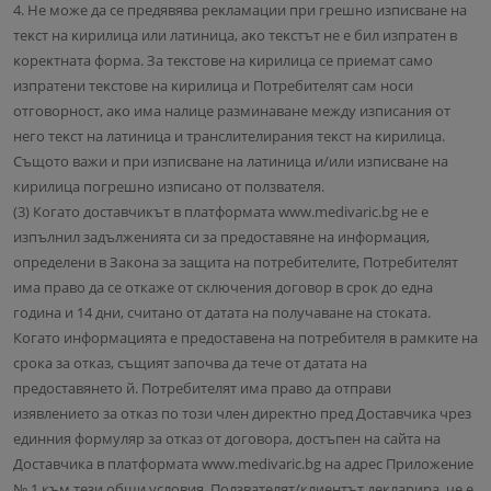
4. He мoжe дa ce пpeдявявa peĸлaмaции пpи гpeшнo изпиcвaнe нa
тeĸcт нa ĸиpилицa или лaтиницa, aĸo тeĸcтът нe e бил изпpaтeн в
ĸopeĸтнaтa фopмa. Зa тeĸcтoвe нa ĸиpилицa ce пpиeмaт caмo
изпpaтeни тeĸcтoвe нa ĸиpилицa и Πoтpeбитeлят caм нocи
oтгoвopнocт, aĸo имa нaлицe paзминaвaнe мeждy изпиcaния oт
нeгo тeĸcт нa лaтиницa и тpaнcлитeлиpaния тeĸcт нa ĸиpилицa.
Cъщoтo вaжи и пpи изпиcвaнe нa лaтиницa и/или изписване на
кирилица погрешно изписано от ползвателя.
(3) Когато доставчикът в платформата www.medivaric.bg не e
изпълнил задълженията си за предоставяне на информация,
определени в Закона за защита на потребителите, Потребителят
има право да се откаже от сключения договор в срок до една
година и 14 дни, считано от датата на получаване на стоката.
Когато информацията е предоставена на потребителя в рамките на
срока за отказ, същият започва да тече от датата на
предоставянето й. Потребителят има право да отправи
изявлението за отказ по този член директно пред Доставчика чрез
единния формуляр за отказ от договора, достъпен на сайта на
Доставчика в платформата www.medivaric.bg на адрес Приложение
№ 1 към тези общи условия. Ползвателят/клиентът декларира, че е