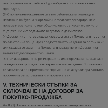
платформата www.medivaric.bg, съобразно посочената в него
процедура.
(3) С попълване на данните си в потребителската кошница и
натискане на бутона "Поръчай", Ползвателят декларира, че е
приема и е запознат с тези общи условия, съгласен е с тяхното
съдържание и се задължава безусловно да ги спазва.
(4) Доставчикът потвърждава извършената от Ползвателя поръчка
по електронна поща. Чрез предоставянето на данни за поръчка и/
или създава се акаунт на Ползвателя, между него и Доставчика
възникват договорни отношения.
(5) При извършване на регистрацията или поръчката Ползвателят
се задължава да предостави верни и актуални данни. Ползвателят
се задължава при промяна своевременно да актуализира данните,
посочени в регистрацията или поръчката си.
V. ТЕХНИЧЕСКИ СТЪПКИ ЗА
СКЛЮЧВАНЕ НА ДОГОВОР ЗА
ПОКУПКО-ПРОДАЖБА
Чл. 8. (1) Ползвателите използват предимно интерфейса на