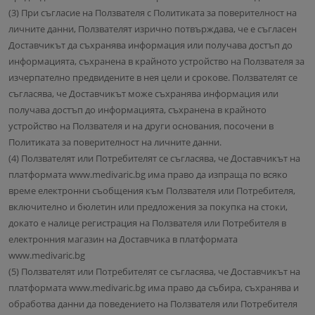
(3) При съгласие на Ползвателя с Политиката за поверителност на
личните данни, Ползвателят изрично потвърждава, че е съгласен
Доставчикът да съхранява информация или получава достъп до
информацията, съхранена в крайното устройство на Ползвателя за
изчерпателно предвидените в нея цели и срокове. Ползвателят се
съгласява, че Доставчикът може съхранява информация или
получава достъп до информацията, съхранена в крайното
устройство на Ползвателя и на други основания, посочени в
Политиката за поверителност на личните данни.
(4) Ползвателят или Потребителят се съгласява, че Доставчикът на
платформата www.medivaric.bg има право да изпраща по всяко
време електронни съобщения към Ползвателя или Потребителя,
включително и бюлетин или предложения за покупка на стоки,
докато е налице регистрация на Ползвателя или Потребителя в
електронния магазин на Доставчика в платформата
www.medivaric.bg
(5) Ползвателят или Потребителят се съгласява, че Доставчикът на
платформата www.medivaric.bg има право да събира, съхранява и
обработва данни да поведението на Ползвателя или Потребителя