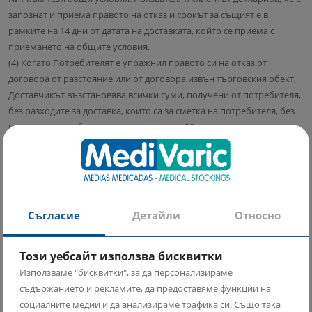
запознат и приема правото на отказ и срокът за същият е в
рамките на 14 дни от датата на доставката, който се приема с
приемането на общите условия.
(4) Когато Потребителят е упражнил правото си на отказ от
договора от разстояние или от договора извън търговския обект,
Доставчикът възстановява всички суми, получени от потребителя,
без разходите за доставка, които са за сметка на потребителя, без
неоправдано забавяне и не по-късно от 30 дни, считано от датата,
на която е бил уведомен за решението на потребителя да се
откаже от договора и стоката е върната в обекта на доставчика в
първоначален търговски вид. Доставчикът възстановява
получените суми, като използва същото платежно средство,
използвано от потребителя при първоначалната трансакция,
Съгласие
Детайли
Относно
освен ако потребителят е изразил изричното си съгласие за
използване на друго платежно средство и при условие че това не е
Този уебсайт използва бисквитки
свързано с разходи за потребителя.
(5) При упражняване на правото на отказ, разходите за връщане на
Използваме "бисквитки", за да персонализираме
доставените стоки се приспадат от сумите за възстановяване по ал.
съдържанието и рекламите, да предоставяме функции на
4, освен в случаите, когато потребителят организира сам и за своя
социалните медии и да анализираме трафика си. Също така