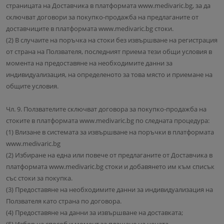
страницата на Доставчика в платформата www.medivaric.bg, за да
сключват договори за покупко-продажба на предлаганите от
доставчиците в платформата www.medivaric.bg стоки.
(2) В случаите на поръчка на стоки без извършване на регистрация
от страна на Ползвателя, последният приема тези общи условия в
момента на предоставяне на необходимите данни за
индивидуализация, на определеното за това място и приемане на
общите условия.
Чл. 9. Ползвателите сключват договора за покупко-продажба на
стоките в платформата www.medivaric.bg по следната процедура:
(1) Влизане в системата за извършване на поръчки в платформата
www.medivaric.bg
(2) Избиране на една или повече от предлаганите от Доставчика в
платформата www.medivaric.bg стоки и добавянето им към списък
със стоки за покупка.
(3) Предоставяне на необходимите данни за индивидуализация на
Ползвателя като страна по договора.
(4) Предоставяне на данни за извършване на доставката;