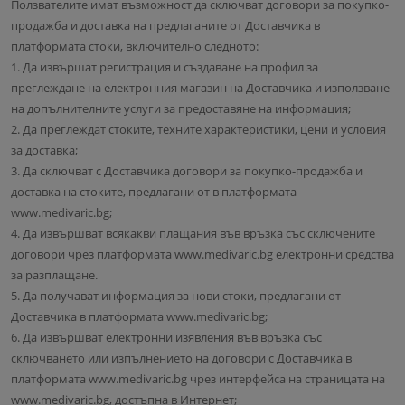
Ползвателите имат възможност да сключват договори за покупко-
продажба и доставка на предлаганите от Доставчика в
платформата стоки, включително следното:
1. Да извършат регистрация и създаване на профил за
преглеждане на електронния магазин на Доставчика и използване
на допълнителните услуги за предоставяне на информация;
2. Да преглеждат стоките, техните характеристики, цени и условия
за доставка;
3. Да сключват с Доставчика договори за покупко-продажба и
доставка на стоките, предлагани от в платформата
www.medivaric.bg;
4. Да извършват всякакви плащания във връзка със сключените
договори чрез платформата www.medivaric.bg електронни средства
за разплащане.
5. Да получават информация за нови стоки, предлагани от
Доставчика в платформата www.medivaric.bg;
6. Да извършват електронни изявления във връзка със
сключването или изпълнението на договори с Доставчика в
платформата www.medivaric.bg чрез интерфейса на страницата на
www.medivaric.bg, достъпна в Интернет;