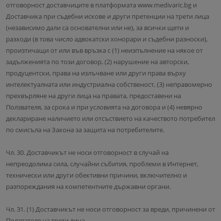
отговорност доставчиците в платформата www.medivaric.bg и
Доставчика при съдебни искове и други претенции на трети лица
(независимо дали са основателни или не), за всички щети и
разходи (в това число адвокатски хонорари и съдебни разноски),
произтичащи от или във връзка с (1) неизпълнение на някое от
задълженията по този договор, (2) нарушение на авторски,
продуцентски, права на излъчване или други права върху
интелектуалната или индустриална собственост, (3) неправомерно
прехвърляне на други лица на правата, предоставени на
Ползвателя, за срока и при условията на договора и (4) невярно
деклариране наличието или отсъствието на качеството потребител
по смисъла на Закона за защита на потребителите.
Чл. 30. Доставчикът не носи отговорност в случай на
непреодолима сила, случайни събития, проблеми в Интернет,
технически или други обективни причини, включително и
разпореждания на компетентните държавни органи.
Чл. 31. (1) Доставчикът не носи отговорност за вреди, причинени от
Ползвателя на трети лица.