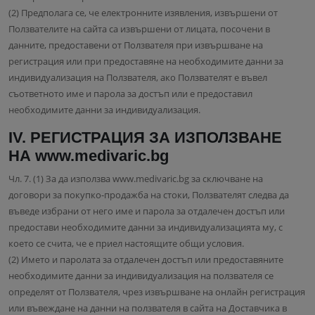
(2) Предполага се, че електронните изявления, извършени от
Ползвателите на сайта са извършени от лицата, посочени в
данните, предоставени от Ползвателя при извършване на
регистрация или при предоставяне на необходимите данни за
индивидуализация на Ползвателя, ако Ползвателят е въвел
съответното име и парола за достъп или е предоставил
необходимите данни за индивидуализация.
IV. РЕГИСТРАЦИЯ ЗА ИЗПОЛЗВАНЕ
НА www.medivaric.bg
Чл. 7. (1) За да използва www.medivaric.bg за сключване на
договори за покупко-продажба на стоки, Ползвателят следва да
въведе избрани от него име и парола за отдалечен достъп или
предостави необходимите данни за индивидуализацията му, с
което се счита, че е приел настоящите общи условия.
(2) Името и паролата за отдалечен достъп или предоставяните
необходимите данни за индивидуализация на ползвателя се
определят от Ползвателя, чрез извършване на онлайн регистрация
или въвеждане на данни на ползвателя в сайта на Доставчика в