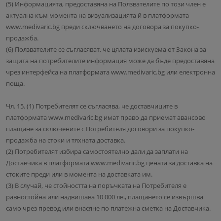
(5) Информацията, предоставяна на Ползвателите по този член е
актуална към момента на визуализацията й в платформата
www.medivaric.bg преди сключването на договора за покупко-
продажба.
(6) Ползвателите се съгласяват, че цялата изискуема от Закона за
защита на потребителите информация може да бъде предоставяна
чрез интерфейса на платформата www.medivaric.bg или електронна
поща.
Чл. 15. (1) Потребителят се съгласява, че доставчиците в
платформата www.medivaric.bg имат право да приемат авансово
плащане за сключените с Потребителя договори за покупко-
продажба на стоки и тяхната доставка.
(2) Потребителят избира самостоятелно дали да заплати на
Доставчика в платформата www.medivaric.bg цената за доставка на
стоките преди или в момента на доставката им.
(3) В случай, че стойността на поръчката на Потребителя е
равностойна или надвишава 10 000 лв., плащането се извършва
само чрез превод или внасяне по платежна сметка на Доставчика.