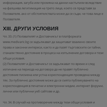
информация, загуба или промяна на данни настъпили вследствие
на фалшива легитимация на трето лице, което се представя за
Ползвателя, ако от обстоятелствата може да се съди, че това лице е
Ползвателя.
XIII. ДРУГИ УСЛОВИЯ
Чл. 33. (1) Ползвателят и Доставчикът в платформата
www.medivaric.bg се задължават да защитават взаимно своите
права и законни интереси, както и да пазят търговските си тайни,
станали тяхно достояние в процеса на изпълнение договора и тези
общи условия.
(2) Ползвателят и Доставчикът се задължават по време и след
изтичане на периода на договора да не правят публично
достояние писмена или устна кореспонденция проведена между
тях. За публично достояние може да се смята публикуването на
кореспонденция в печатни и електронни медии, интернет форуми,
лични или публични уеб сайтове и др.
Чл. 34. В случай на противоречие между тези общи условия и