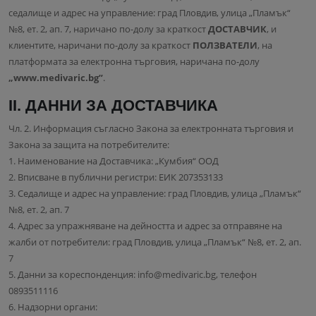
седалище и адрес на управление: град Пловдив, улица „Пламък“
№8, ет. 2, ап. 7, наричано по-долу за краткост
ДОСТАВЧИК
, и
клиентите, наричани по-долу за краткост
ПОЛЗВАТЕЛИ
, на
платформата за електронна търговия, наричана по-долу
„www.medivaric.bg”
.
ІІ. ДАННИ ЗА ДОСТАВЧИКА
Чл. 2. Информация съгласно Закона за електронната търговия и
Закона за защита на потребителите:
1. Наименование на Доставчика: „Кумбия“ ООД
2. Вписване в публични регистри: ЕИК 207353133
3. Седалище и адрес на управление: град Пловдив, улица „Пламък“
№8, ет. 2, ап. 7
4. Адрес за упражняване на дейността и адрес за отправяне на
жалби от потребители: град Пловдив, улица „Пламък“ №8, ет. 2, ап.
7
5. Данни за кореспонденция: info@medivaric.bg, телефон
0893511116
6. Надзорни органи: