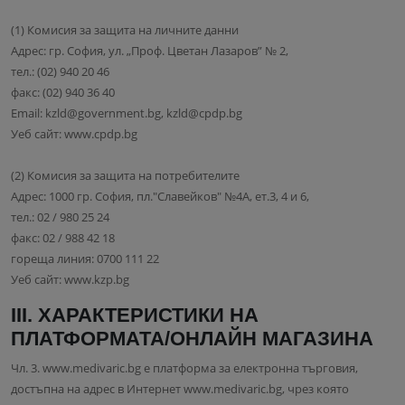
(1) Комисия за защита на личните данни
Адрес: гр. София, ул. „Проф. Цветан Лазаров” № 2,
тел.: (02) 940 20 46
факс: (02) 940 36 40
Email: kzld@government.bg, kzld@cpdp.bg
Уеб сайт: www.cpdp.bg
(2) Комисия за защита на потребителите
Адрес: 1000 гр. София, пл."Славейков" №4А, ет.3, 4 и 6,
тел.: 02 / 980 25 24
факс: 02 / 988 42 18
гореща линия: 0700 111 22
Уеб сайт: www.kzp.bg
III. ХАРАКТЕРИСТИКИ НА
ПЛАТФОРМАТА/ОНЛАЙН МАГАЗИНА
Чл. 3. www.medivaric.bg e платформа за електронна търговия,
достъпна на адрес в Интернет www.medivaric.bg, чрез която