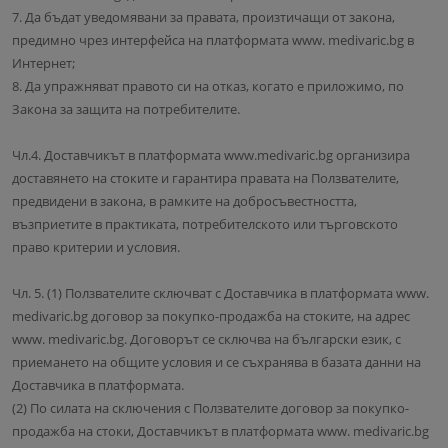
7. Да бъдат уведомявани за правата, произтичащи от закона,
предимно чрез интерфейса на платформата www. medivaric.bg в
Интернет;
8. Да упражняват правото си на отказ, когато е приложимо, по
Закона за защита на потребителите.
Чл.4. Доставчикът в платформата www.medivaric.bg организира
доставянето на стоките и гарантира правата на Ползвателите,
предвидени в закона, в рамките на добросъвестността,
възприетите в практиката, потребителското или търговското
право критерии и условия.
Чл. 5. (1) Ползвателите сключват с Доставчика в платформата www.
medivaric.bg договор за покупко-продажба на стоките, на адрес
www. medivaric.bg. Договорът се сключва на български език, с
приемането на общите условия и се съхранява в базата данни на
Доставчика в платформата.
(2) По силата на сключения с Ползвателите договор за покупко-
продажба на стоки, Доставчикът в платформата www. medivaric.bg