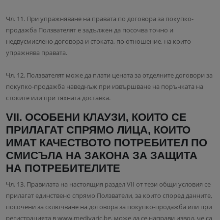
Чл. 11. При упражняване на правата по договора за покупко-
продажба Ползвателят е задължен да посочва точно и
недвусмислено договора и стоката, по отношение, на които
упражнява правата.
Чл. 12. Ползвателят може да плати цената за отделните договори за
покупко-продажба наведнъж при извършване на поръчката на
стоките или при тяхната доставка.
VII. ОСОБЕНИ КЛАУЗИ, КОИТО СЕ
ПРИЛАГАТ СПРЯМО ЛИЦА, КОИТО
ИМАТ КАЧЕСТВОТО ПОТРЕБИТЕЛ ПО
СМИСЪЛА НА ЗАКОНА ЗА ЗАЩИТА
НА ПОТРЕБИТЕЛИТЕ
Чл. 13. Правилата на настоящия раздел VII от тези общи условия се
прилагат единствено спрямо Ползватели, за които според данните,
посочени за сключване на договора за покупко-продажба или при
регистрацията в www.medivaric.bg, може да се направи извод, че са