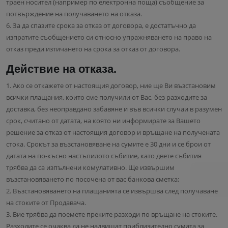
траен носител (например по електронна поща) съобщение за
потвърждение на получаването на отказа.
6. За да спазите срока за отказ от договора, е достатъчно да
изпратите съобщението си относно упражняването на право на
отказ преди изтичането на срока за отказ от договора.
Действие на отказа.
1. Ако се откажете от настоящия договор, ние ще Ви възстановим
всички плащания, които сме получили от Вас, без разходите за
доставка, без неоправдано забавяне и във всички случаи в разумен
срок, считано от датата, на която ни информирате за Вашето
решение за отказ от настоящия договор и връщане на получената
стока. Срокът за възстановяване на сумите е 30 дни и се брои от
датата на по-късно настъпилото събитие, като двете събития
трябва да са изпълнени комулативно. Ще извършим
възстановяването по посочена от вас банкова сметка;
2. Възстановяването на плащанията се извършва след получаване
на стоките от Продавача.
3. Вие трябва да поемете преките разходи по връщане на стоките.
Разходите се очаква да не надвишат приблизително сумата за