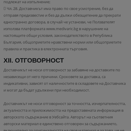
подлежат на изпълнение;
 Чл. 28. Доставчикът има право по свое усмотрение, без да
отправя предизвестие и без да дължи обезщетение да прекрати
едностранно договора, в случай че установи, че Ползвателят
използва платформата www.medivaric.bg в нарушение на
настоящите общи условия, законодателството в Република
България, общоприетите нравствени норми или общоприетите
правила и практика в електронната търговия.
XII. ОТГОВОРНОСТ
Доставчикът не носи отговорност за забавяне на доставките по
независещи от него причини. Сроковете за доставка, са
индикативни, зависят от наличностите в складовете на Доставчика
и могат да бъдат удължени при необходимост.
Доставчикът не носи отговорност за точността, изчерпателността,
актуалността и приложимостта на предоставената информация в
авторското съдържание в Уебсайта. Авторът на съответния
авторски материал е единствено отговорен за съдържанието,
включително за оригиналността на своя материал и за това, че не