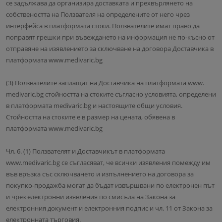
се задължава да организира доставката и прехвърлянето на
собствеността на Ползвателя на определените от него чрез
интерфейса в платформата стоки. Ползвателите имат право да
поправят грешки при въвеждането на информация не по-късно от
отправяне на изявлението за сключване на договора Доставчика в
платформата www.medivaric.bg
(3) Ползвателите заплащат на Доставчика на платформата www.
medivaric.bg стойността на стоките съгласно условията, определени
в платформата medivaric.bg и настоящите общи условия.
Стойността на стоките е в размер на цената, обявена в
платформата www.medivaric.bg
Чл. 6. (1) Ползвателят и Доставчикът в платформата
www.medivaric.bg се съгласяват, че всички изявления помежду им
във връзка със сключването и изпълнението на договора за
покупко-продажба могат да бъдат извършвани по електронен път
и чрез електронни изявления по смисъла на Закона за
електронния документ и електронния подпис и чл. 11 от Закона за
електронната търговия.