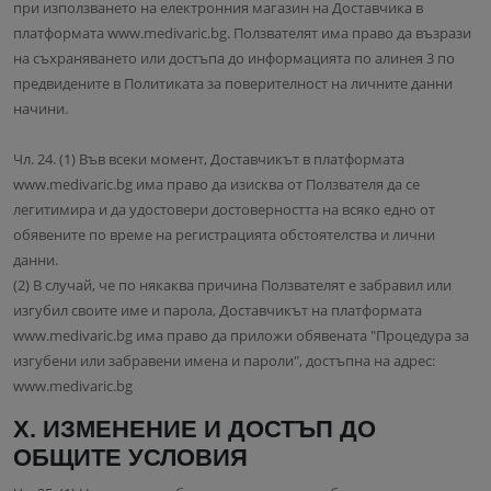
при използването на електронния магазин на Доставчика в
платформата www.medivaric.bg. Ползвателят има право да възрази
на съхраняването или достъпа до информацията по алинея 3 по
предвидените в Политиката за поверителност на личните данни
начини.
Чл. 24. (1) Във всеки момент, Доставчикът в платформата
www.medivaric.bg има право да изисква от Ползвателя да се
легитимира и да удостовери достоверността на всяко едно от
обявените по време на регистрацията обстоятелства и лични
данни.
(2) В случай, че по някаква причина Ползвателят е забравил или
изгубил своите име и парола, Доставчикът на платформата
www.medivaric.bg има право да приложи обявената "Процедура за
изгубени или забравени имена и пароли", достъпна на адрес:
www.medivaric.bg
X. ИЗМЕНЕНИЕ И ДОСТЪП ДО
ОБЩИТЕ УСЛОВИЯ