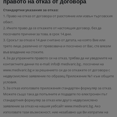
правото на отказ от договора
Стандартни указания за отказ:
1. Право на отказ от договора от разстояние или извън търговския
обект.
2. Имате право да се откажете от настоящия договор, без да
посочвате причини за това, в срок 14 дни.
3. Срокът за отказ е 14 дни считано от датата, на която Вие или
трето лице, различно от превозвача и посочено от Вас, сте влезли
във владение на стоките.
4. За да упражните правото си на отказ, трябва да ни уведомите на
контактните данни по e-mail: info@ medivaric.bg , посочени на
www.medivaric.bg и за решението си да се откажете от договора с
недвусмислено заявление по образец Приложение №1 към общите
условия.
5. За отказ използвате приложения стандартен формуляр за отказ.
Можете също така да попълните и подадете по електронен път
стандартния формуляр за отказ или друго недвусмислено
заявление за отказ на нашия уебсайт www.medivaric.bg. Ако
използвате тази възможност, ние незабавно ще Ви изпратим на