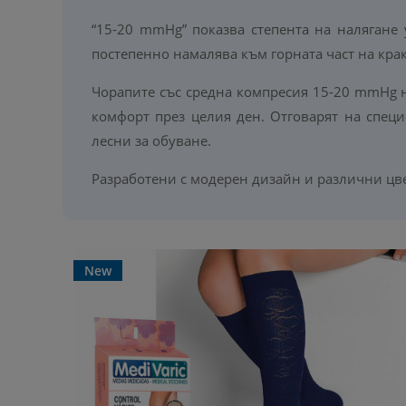
“15-20 mmHg” показва степента на налягане 
постепенно намалява към горната част на кра
Чорапите със средна компресия 15-20 mmHg 
комфорт през целия ден. Отговарят на спец
лесни за обуване.
Разработени с модерен дизайн и различни цве
New