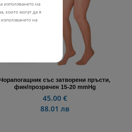
а използването на
, които могат да я
 използването на
Чорапогащник със затворени пръсти,
фин/прозрачен 15-20 mmHg
45.00 €
88.01 лв