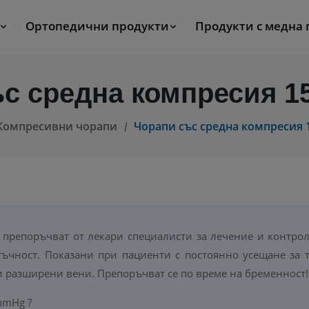
Ортопедични продукти
Продукти с медна
ъс средна компресия 1
Компресивни чорапи
Чорапи със средна компресия 
 препоръчват от лекари специалисти за лечение и контрол
ъчност. Показани при пациенти с постоянно усещане за те
 разширени вени. Препоръчват се по време на бременност!
mmHg ?