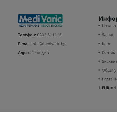
Инфо
Начало
За нас
Телефон:
0893 511116
Блог
E-mail:
info@medivaric.bg
Контак
Адрес:
Пловдив
Бискви
Общи у
Карта н
1 EUR = 