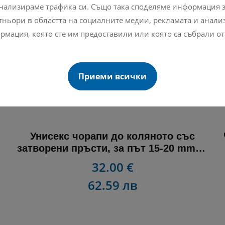
нализираме трафика си. Също така споделяме информация з
ньори в областта на социалните медии, рекламата и анализа
рмация, която сте им предоставили или която са събрали от
Приеми всички
Унисекс чорапи до коляното със
затворени пръсти, за път 15-20 mmHg
– Travel socks
32.00 €
62.59 лв