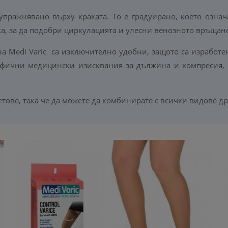
упражнявано върху краката. То е градуирано, което означа
ка, за да подобри циркулацията и улесни венозното връщан
на Medi Varic са изключително удобни, защото са изработ
ифични медицински изисквания за дължина и компресия,
тове, така че да можете да комбинирате с всички видове др