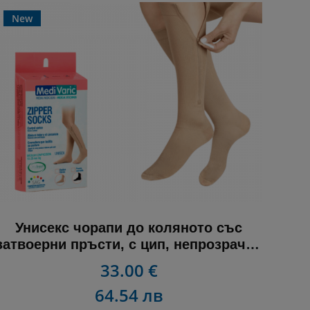
New
Унисекс чорапи до коляното със
затвоерни пръсти, с цип, непрозрачен
15-20 mmHg - Zipper socks
33.00 €
64.54 лв