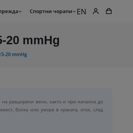
EN
 прежда
Спортни чорапи
5-20 mmHg
15-20 mmHg
 на разширени вени, както и при начална до
жест, болка или умора в краката, оток, след