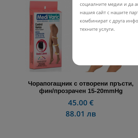
социалните медии и да а
нашия сайт с нашите парт
комбинират с друга инфо
техните услуги.
Чорапогащник с отворени пръсти,
фин/прозрачен 15-20mmHg
45.00 €
88.01 лв