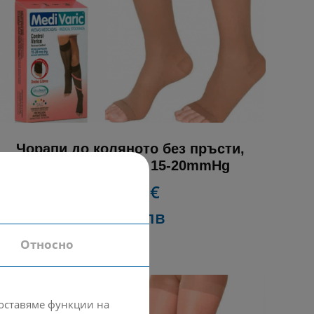
Чорапи до коляното без пръсти,
фини/прозрачни 15-20mmHg
28.00 €
54.76 лв
Относно
доставяме функции на