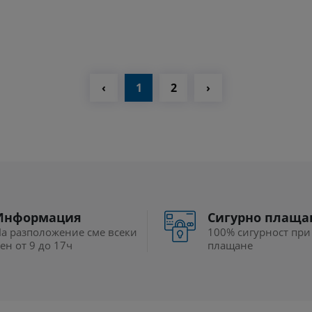
‹
1
2
›
Информация
Сигурно плаща
а разположение сме всеки
100% сигурност при
ен от 9 до 17ч
плащане