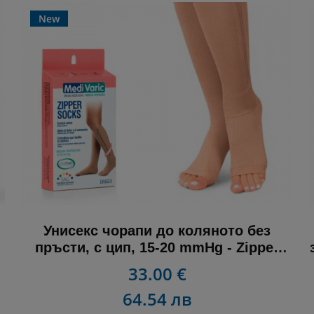
New
Унисекс чорапи до коляното без
пръсти, с цип, 15-20 mmHg - Zipper
socks
33.00 €
64.54 лв