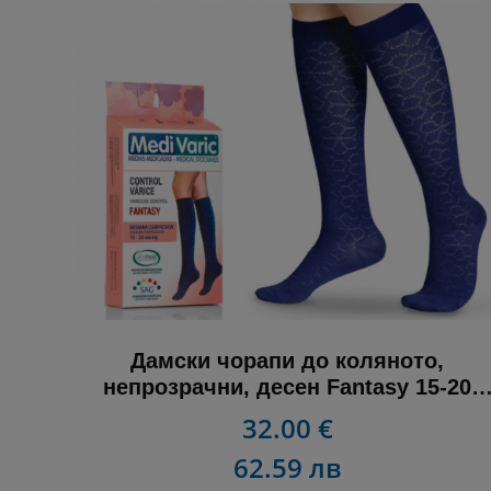
Дамски чорапи до коляното,
непрозрачни, десен Fantasy 15-20
mmHg
32.00 €
62.59 лв