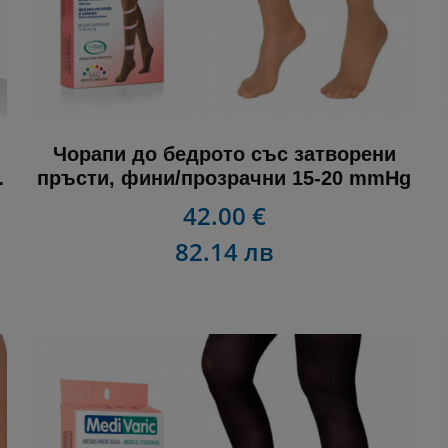
Чорапи до бедрото със затворени
y
пръсти, фини/прозрачни 15-20 mmHg
42.00 €
82.14 лв