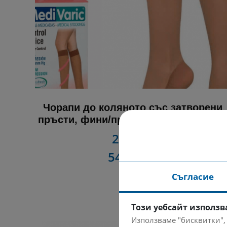
Чорапи до коляното със затворени
пръсти, фини/прозрачни 15-20 mmH
28.00 €
54.76 лв
Съгласие
Този уебсайт използв
Използваме "бисквитки",