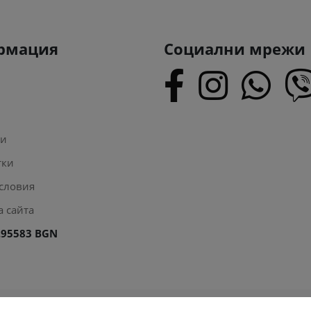
рмация
Социални мрежи
ти
тки
словия
а сайта
1.95583 BGN