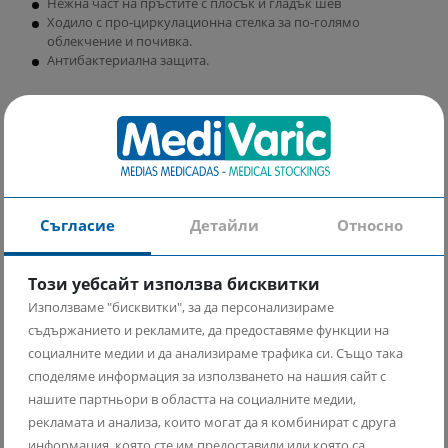
Нежна част на пръстите с плосък и гладък шев
Ходило с про-циркулационна стелка за по-голямо
облекчение и почивка.
Антибактериална защита.
Показания:
При начална до средна степен на хронична венозна
недостатъчност
По време на бременност – при оток, за предотвратяване
образуването на разширени вени
Съгласие
Детайли
Относно
За превенция на дълбока венозна тромбоза ( ДВТ )
След склеротерапия и оперативно лечение на разширени
вени
Този уебсайт използва бисквитки
При пътуване на дълги разстояния
Използваме "бисквитки", за да персонализираме
съдържанието и рекламите, да предоставяме функции на
Научете как да използвате нашите компресивни чорапи
социалните медии и да анализираме трафика си. Също така
Какво представляват компресивните чорапи
споделяме информация за използването на нашия сайт с
нашите партньори в областта на социалните медии,
рекламата и анализа, които могат да я комбинират с друга
информация, която сте им предоставили или която са