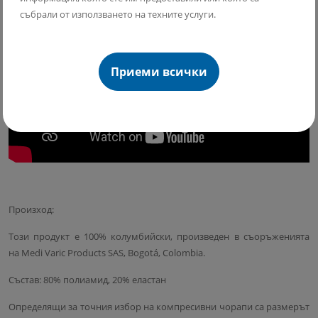
събрали от използването на техните услуги.
Приеми всички
Произход:
Този продукт е 100% колумбийски, произведен в съоръженията
на Medi Varic Products SAS, Bogotá, Colombia.
Състав: 80% полиамид, 20% еластан
Определящи за точния избор на компресивни чорапи са размерът