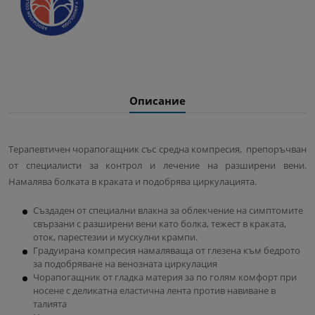
Описание
Терапевтичен чорапогащник със средна компресия, препоръчван
от специалисти за контрол и лечение на разширени вени.
Намалява болката в краката и подобрява циркулацията.
Създаден от специални влакна за облекчение на симптомите
свързани с разширени вени като болка, тежест в краката,
оток, парестезии и мускулни крампи.
Градуирана компресия намаляваща от глезена към бедрото
за подобряване на венозната циркулация
Чорапогащник от гладка материя за по голям комфорт при
носене с деликатна еластична лента против навиване в
талията