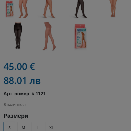
45.00 €
88.01 лв
Арт. номер: # 1121
В наличност
Размери
S
M
L
XL