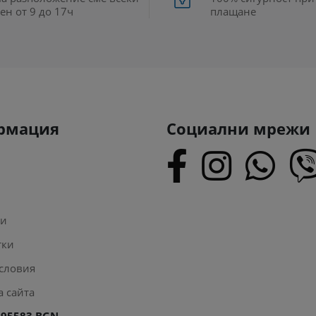
ен от 9 до 17ч
плащане
рмация
Социални мрежи
ти
тки
словия
а сайта