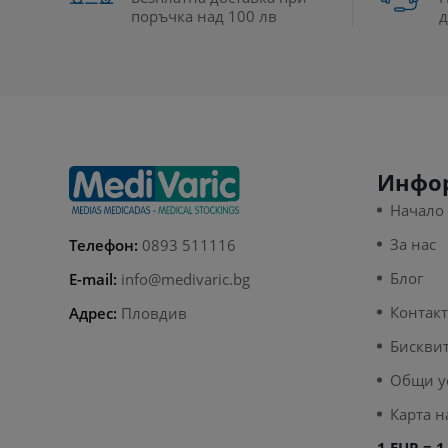
поръчка над 100 лв
д
Инфо
Начало
За нас
Телефон:
0893 511116
Блог
E-mail:
info@medivaric.bg
Контак
Адрес:
Пловдив
Бискви
Общи у
Карта н