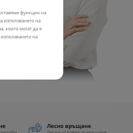
доставяме функции на
а използването на
, които могат да я
 използването на
не
Лесно връщане
 онлайн
Лесни условия за връщане