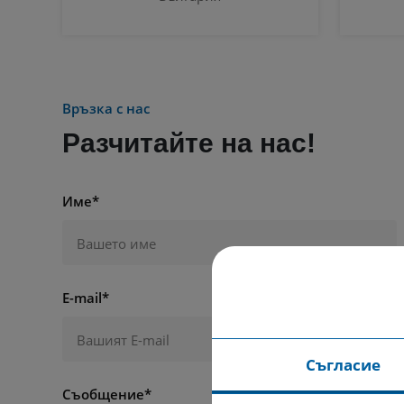
Връзка с нас
Разчитайте на нас!
Име*
E-mail*
Съгласие
Съобщение*