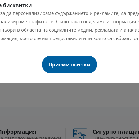
а бисквитки
 за да персонализираме съдържанието и рекламите, да пре
нализираме трафика си. Също така споделяме информация з
ньори в областта на социалните медии, рекламата и анализа
рмация, която сте им предоставили или която са събрали от
Приеми всички
Информация
Сигурно плаща
а разположение сме всеки
100% сигурност при