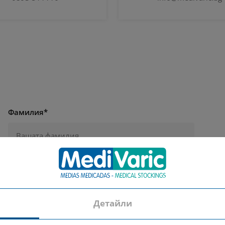
Фамилия*
Телефон*
Детайли