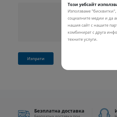
Този уебсайт използв
Използваме "бисквитки",
социалните медии и да а
нашия сайт с нашите парт
комбинират с друга инфо
техните услуги.
Изпрати
Безплатна доставка
Безплатна доставка при
Н