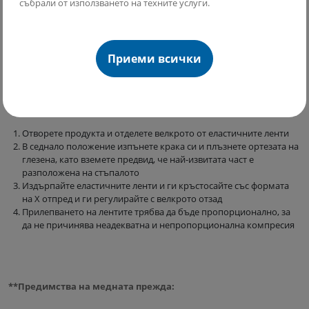
събрали от използването на техните услуги.
Как да сложите Вашата затворена наглезенка със спирални
ленти и медна прежда MediVaric?
Приеми всички
Успехът за възстановяване е правилното използване на Вашата
наглезенка MediVaric .
Следвайте тези прости стъпки:
Отворете продукта и отделете велкрото от еластичните ленти
В седнало положение изпънете крака си и плъзнете ортезата на
глезена, като вземете предвид, че най-извитата част е
разположена на стъпалото
Издърпайте еластичните ленти и ги кръстосайте със формата
на Х отпред и ги регулирайте с велкрото отзад
Прилепването на лентите трябва да бъде пропорционално, за
да не причинява неадекватна и непропорционална компресия
**Предимства на медната прежда: