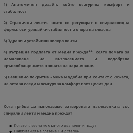
1) Анатомичен дизайн, който осигурява комфорт и
стабилност
2) Странични ленти, които се регулират в спираловидна
форма, осигурявайки стабилност и опора на глезена
3) Здрави и устойчиви велкро ленти
4) Вътрешна подплата от медна прежда**, която помага за
намаляване на възпалението и подобрява
кръвообращението в зоната на нараняване.
5) Безшевно покритие –мека и удобна при контакт с кожата,
не оставя следи и осигурява комфорт през целия ден
Кога трябва да използваме затворената наглезенката със
спирални ленти и медна прежда?
Когато глезена не е много възпален и подут
Навяхвания на глезена 1 и 2 степен