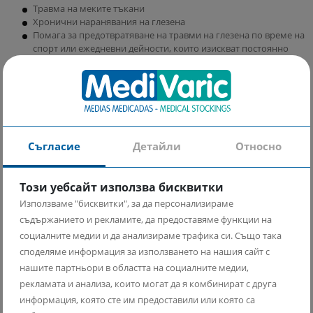
Травма на меките тъкани
Хронични наранявания на глезена
Помага за предотвратяване на травми на глезена по време на
спорт или ежедневни дейности, които изискват постоянно
движение и натоварване на глезените
Съгласие
Детайли
Относно
Този уебсайт използва бисквитки
Използваме "бисквитки", за да персонализираме
Ползи:
съдържанието и рекламите, да предоставяме функции на
Осигурява стабилност и опора на глезена
социалните медии и да анализираме трафика си. Също така
Предотвратява навяхвания на глезена
споделяме информация за използването на нашия сайт с
Намалява възпалението в зоната на нараняване
нашите партньори в областта на социалните медии,
Подобрява кръвообращението
рекламата и анализа, които могат да я комбинират с друга
Помага за подобряване на външния вид и
информация, която сте им предоставили или която са
заздравяване на кожата