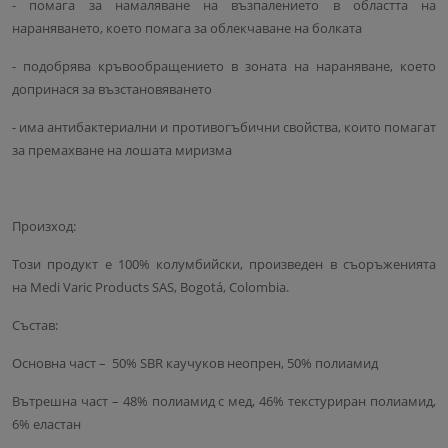
- помага за намаляване на възпалението в областта на
нараняването, което помага за облекчаване на болката
- подобрява кръвообращението в зоната на нараняване, което
допринася за възстановяването
- има антибактериални и противогъбични свойства, които помагат
за премахване на лошата миризма
Произход:
Този продукт е 100% колумбийски, произведен в съоръженията
на Medi Varic Products SAS, Bogotá, Colombia.
Състав:
Основна част – 50% SBR каучуков неопрен, 50% полиамид
Вътрешна част – 48% полиамид с мед, 46% текстуриран полиамид,
6% еластан