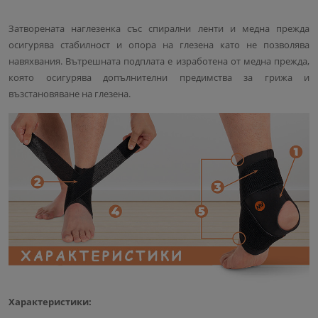
Затворената наглезенка със спирални ленти и медна прежда
осигурява стабилност и опора на глезена като не позволява
навяхвания. Вътрешната подплата е изработена от медна прежда,
която осигурява допълнителни предимства за грижа и
възстановяване на глезена.
Характеристики: