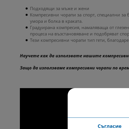
Подходящи за мъже и жени
Компресивни чорапи за спорт, специални за 
умора и болка в краката.
Градуирана компресия, намаляваща от глезен
процеса на възстановяване и подобряват спор
Тези компресивни чорапи тип гети, благодаре
Научете как да използвате нашите компресивн
Защо да използваме компресивни чорапи по вре
Съгласие