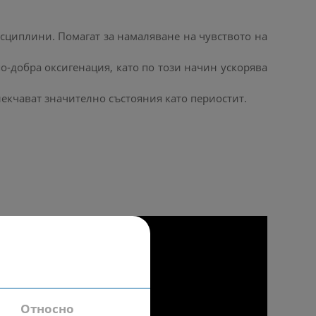
исциплини. Помагат за намаляване на чувството на
о-добра оксигенация, като по този начин ускорява
екчават значително състояния като периостит.
Относно