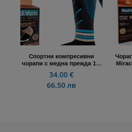
Спортни компресивни
Чорап
чорапи с медна прежда 18-
Mirac
23 mmHg
34.00 €
66.50 лв