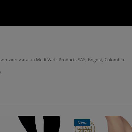
ръженията на Medi Varic Products SAS, Bogotá, Colombia.
н
New