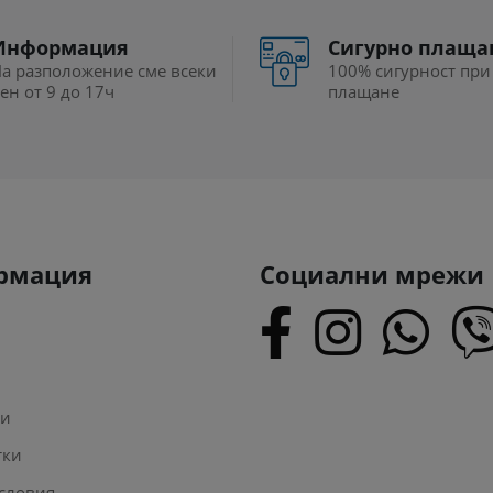
Информация
Сигурно плаща
а разположение сме всеки
100% сигурност при
ен от 9 до 17ч
плащане
рмация
Социални мрежи
ти
тки
словия