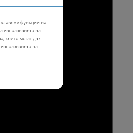
доставяме функции на
а използването на
, които могат да я
 използването на