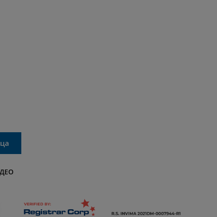
ица
ДЕО