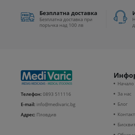
Безплатна доставка
Безплатна доставка при
Н
поръчка над 100 лв
д
Инфо
Начало
За нас
Телефон:
0893 511116
Блог
E-mail:
info@medivaric.bg
Контак
Адрес:
Пловдив
Бискви
Общи у