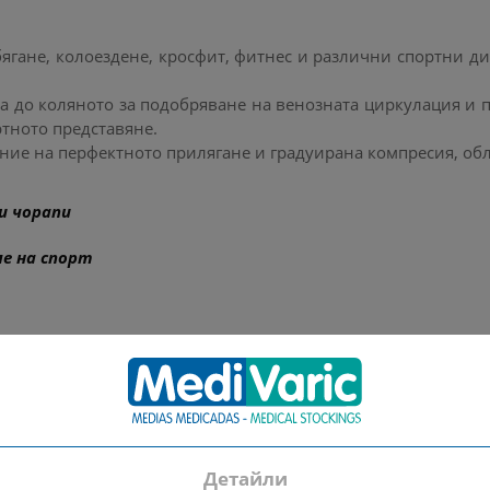
бягане, колоездене, кросфит, фитнес и различни спортни д
а до коляното за подобряване на венозната циркулация и п
тното представяне.
ние на перфектното прилягане и градуирана компресия, обл
и чорапи
ме на спорт
Детайли