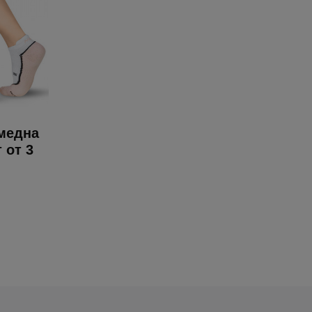
 медна
 от 3