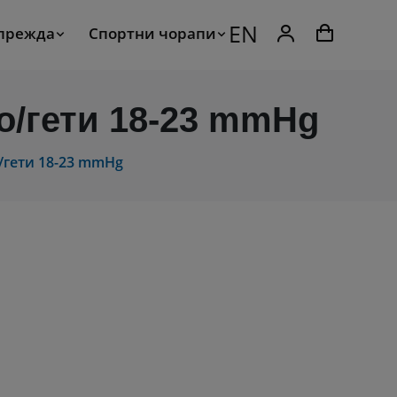
EN
 прежда
Спортни чорапи
о/гети 18-23 mmHg
/гети 18-23 mmHg