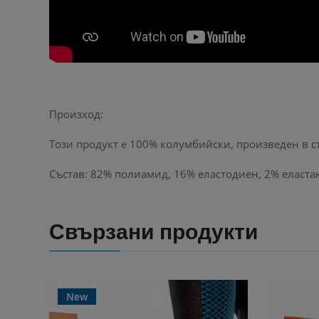
Произход:
Този продукт е 100% колумбийски, произведен в съо
Състав: 82% полиамид, 16% еластодиен, 2% еласта
Свързани продукти
New