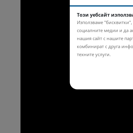
Този уебсайт използв
Използваме "бисквитки",
социалните медии и да а
нашия сайт с нашите парт
комбинират с друга инфо
техните услуги.