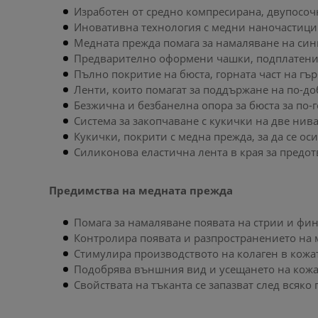
Изработен от средно компресирана, двупосочн
Иновативна технология с медни наночастици 
Медната прежда помага за намаляване на син
Предварително оформени чашки, подплатени
Пълно покритие на бюста, горната част на гър
Ленти, които помагат за поддържане на по-до
Безжична и безбанелна опора за бюста за по-
Система за закопчаване с кукички на две нива
Кукички, покрити с медна прежда, за да се ос
Силиконова еластична лента в края за предо
Предимства на медната прежда
Помага за намаляване появата на стрии и фи
Контролира появата и разпространението на
Стимулира производството на колаген в кожат
Подобрява външния вид и усещането на кожа
Свойствата на тъканта се запазват след всяко