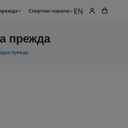
EN
 прежда
Спортни чорапи
а прежда
една прежда