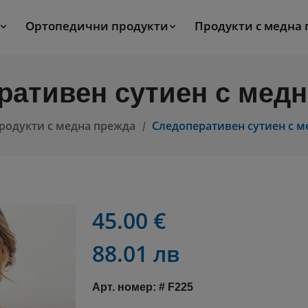
Ортопедични продукти
Продукти с медна
ративен сутиен с медн
родукти с медна прежда
Следоперативен сутиен с м
45.00 €
88.01 лв
Арт. номер: # F225