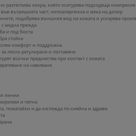
о разтеглива ликра, която осигурява подходяща компресия 
във вътрешната част; хипоалергенна и мека на допир
ините, подобрява външния вид на кожата и ускорява произв
 с медна прежда
ба и под бюста
бра стойка
голям комфорт и поддръжка.
 за лесно регулиране и поставяне
игурят всички предимства при контакт с кожата
твратяване на навиване
ни линии
 миризми и петна
а, помагайки и да изглежда по-сияйна и здрава
та
 пране