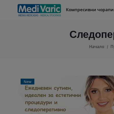
Компресивни чорапи
Следопе
Начало
П
New