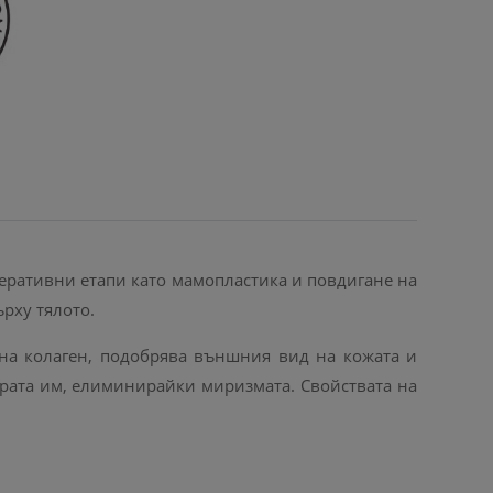
еративни етапи като мамопластика и повдигане на
рху тялото.
 на колаген, подобрява външния вид на кожата и
ктурата им, елиминирайки миризмата. Свойствата на