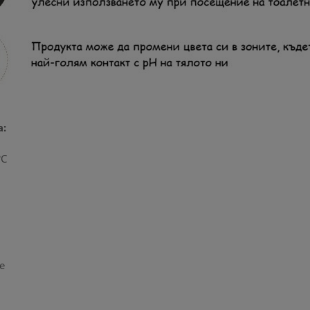
а:
°C
е