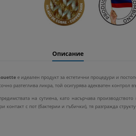
Описание
houette
е идеален продукт за естетични процедури и постоп
очно разтеглива ликра, той осигурява адекватен контрол въ
редимствата на сутиена, като насърчава производството
ри контакт с пот (бактерии и гъбички), тя разгражда стру